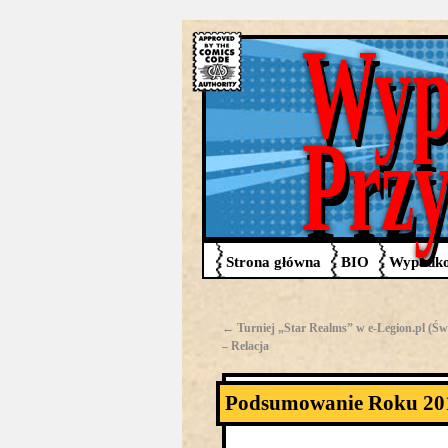
Wyp
Prz
Strona główna
BIO
Wypadko
←
Turniej „Star Realms” w e-Legion.pl (Św
– Relacja
Podsumowanie Roku 20