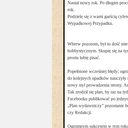
Nastał nowy rok. Po długim proc
rok.
Podzielę się z wami garścią cyfe
Wypadkowej Przypadku.
Wbrew pozorom, był to dość int
hobbystycznym. Skupię się na t
prostu lubię pisać.
Popełnione wcześniej błędy; ogr
do kolejnych upadków nauczyły m
nowy styl prowadzenia strony. Am
Tak zrodził się plan, by raz na t
Facebooku publikować po jednym
„Plan wydawniczy” pozostanie be
czy Redakcji.
Ogromnym sukcesem w tym roku b