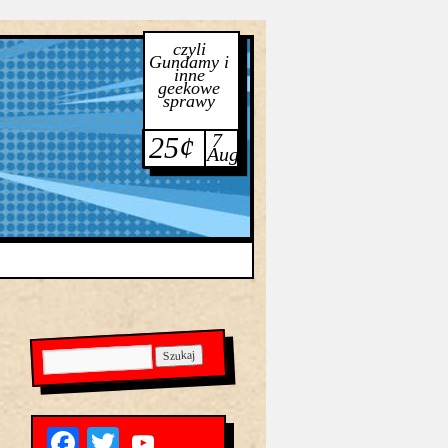
czyli
Gundamy i
inne
geekowe
sprawy
7
25¢
Aug
Facebook
Twitter
YouTube