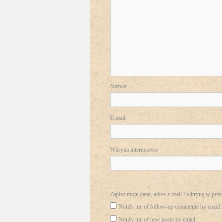
Nazwa
E-mail
Witryna internetowa
Zapisz moje dane, adres e-mail i witrynę w prz
Notify me of follow-up comments by email.
Notify me of new posts by email.