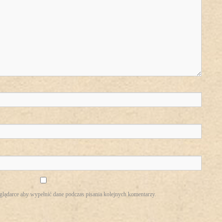
eglądarce aby wypełnić dane podczas pisania kolejnych komentarzy.