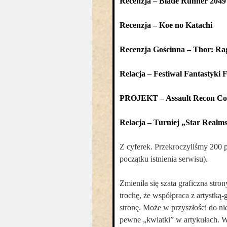
Recenzja – Blade Runner 2049
Recenzja – Koe no Katachi
Recenzja Gościnna – Thor: Ra
Relacja – Festiwal Fantastyki
PROJEKT – Assault Recon C
Relacja – Turniej „Star Realms
Z cyferek. Przekroczyliśmy 200 p
początku istnienia serwisu).
Zmieniła się szata graficzna str
trochę, że współpraca z artystką
stronę. Może w przyszłości do n
pewne „kwiatki” w artykułach. W