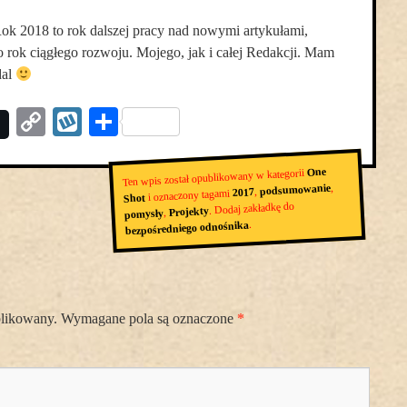
ok 2018 to rok dalszej pracy nad nowymi artykułami,
o rok ciągłego rozwoju. Mojego, jak i całej Redakcji. Mam
dal
Copy
Wykop
Podziel
Link
się
One
Ten wpis został opublikowany w kategorii
,
podsumowanie
,
2017
i oznaczony tagami
Shot
. Dodaj zakładkę do
Projekty
,
pomysły
.
bezpośredniego odnośnika
blikowany.
Wymagane pola są oznaczone
*