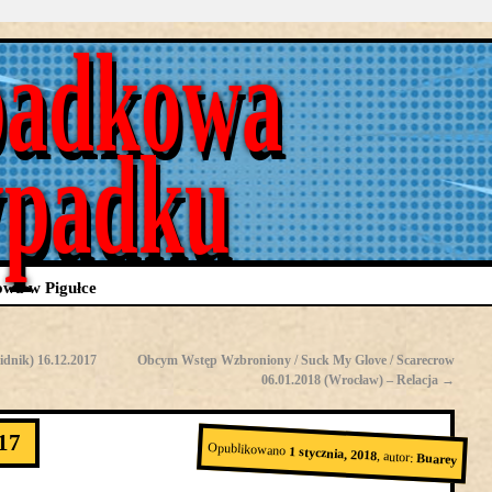
adkowa
ypadku
wa w Pigułce
idnik) 16.12.2017
Obcym Wstęp Wzbroniony / Suck My Glove / Scarecrow
06.01.2018 (Wrocław) – Relacja
→
17
Opublikowano
1 stycznia, 2018
,
autor:
Buarey