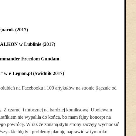
gnarok (2017)
 FALKON w Lublinie (2017)
ommander Freedom Gundam
” w e-Legion.pl (Świdnik 2017)
olubień na Facebooku i 100 artykułów na stronie (łącznie od
ony. Z czarnej i mrocznej na bardziej komiksową. Ubolewam
-grafikiem nie wypaliła do końca, bo mam fajny koncept na
iego powrócę. W raz ze zmianą stylu strony zaczęły wychodzić
szystkie błędy i problemy planuję naprawić w tym roku.