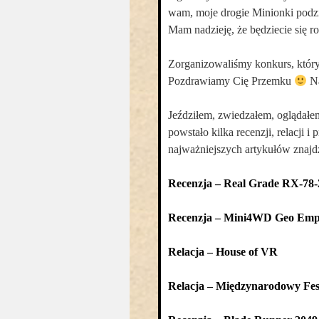
wam, moje drogie Minionki podzi
Mam nadzieję, że będziecie się ro
Zorganizowaliśmy konkurs, który 
Pozdrawiamy Cię Przemku
Na
Jeździłem, zwiedzałem, oglądałem
powstało kilka recenzji, relacji 
najważniejszych artykułów znajdz
Recenzja – Real Grade RX-78
Recenzja – Mini4WD Geo Emp
Relacja – House of VR
Relacja – Międzynarodowy Fest