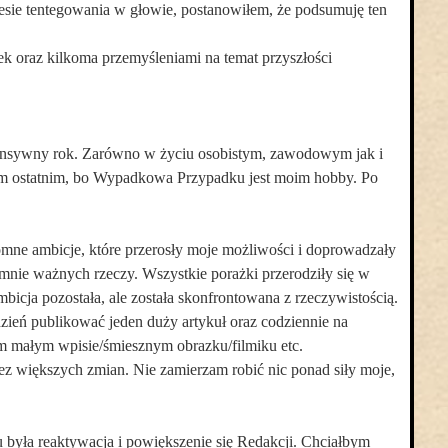
esie tentegowania w głowie, postanowiłem, że podsumuję ten
rek oraz kilkoma przemyśleniami na temat przyszłości
ensywny rok. Zarówno w życiu osobistym, zawodowym jak i
ym ostatnim, bo Wypadkowa Przypadku jest moim hobby. Po
omne ambicje, które przerosły moje możliwości i doprowadzały
nie ważnych rzeczy. Wszystkie porażki przerodziły się w
bicja pozostała, ale została skonfrontowana z rzeczywistością.
ydzień publikować jeden duży artykuł oraz codziennie na
 małym wpisie/śmiesznym obrazku/filmiku etc.
z większych zmian. Nie zamierzam robić nic ponad siły moje,
yła reaktywacja i powiększenie się Redakcji. Chciałbym