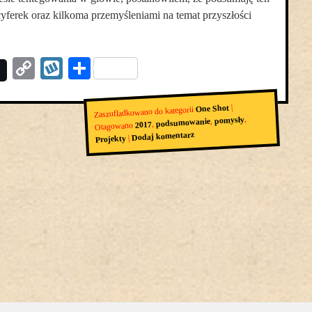
 cyferek oraz kilkoma przemyśleniami na temat przyszłości
Copy
Wykop
Podziel
Link
się
|
One Shot
Zaszufladkowano do kategorii
,
pomysły
,
podsumowanie
,
2017
Otagowano
Dodaj komentarz
|
Projekty