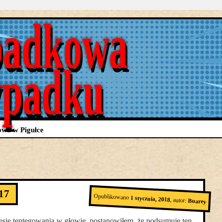
adkowa
ypadku
wa w Pigułce
17
Opublikowano
1 stycznia, 2018
,
autor:
Buarey
esie tentegowania w głowie, postanowiłem, że podsumuję ten