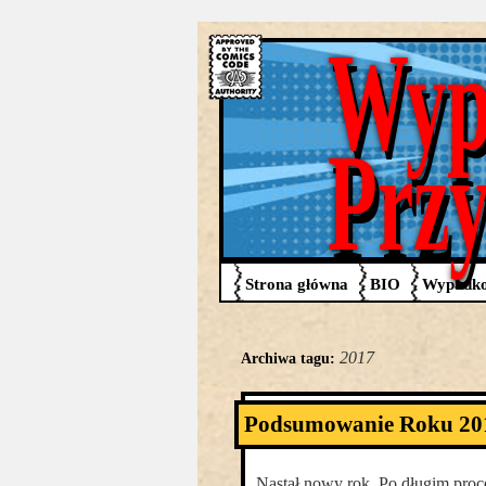
Wyp
Prz
Strona główna
BIO
Wypadko
2017
Archiwa tagu:
Podsumowanie Roku 20
Nastał nowy rok. Po długim proc