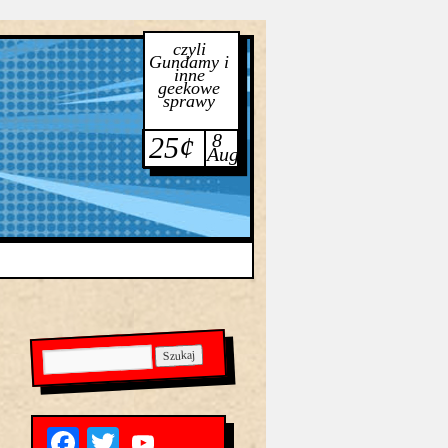
czyli
Gundamy i
inne
geekowe
sprawy
8
25¢
Aug
Facebook
Twitter
YouTube