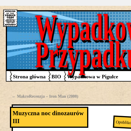
Wypadko
Przypadk
Strona główna
BIO
Wypadkowa w Pigułce
←
MakroRecenzja – Iron Man (2008)
Muzyczna noc dinozaurów
III
Opublik