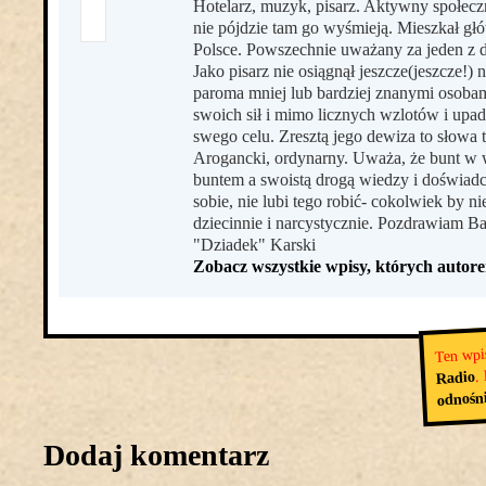
Hotelarz, muzyk, pisarz. Aktywny społecz
nie pójdzie tam go wyśmieją. Mieszkał g
Polsce. Powszechnie uważany za jeden z 
Jako pisarz nie osiągnął jeszcze(jeszcze!)
paroma mniej lub bardziej znanymi osobami
swoich sił i mimo licznych wzlotów i upa
swego celu. Zresztą jego dewiza to słowa ta
Arogancki, ordynarny. Uważa, że bunt w w
buntem a swoistą drogą wiedzy i doświadcz
sobie, nie lubi tego robić- cokolwiek by ni
dziecinnie i narcystycznie. Pozdrawiam Ba
"Dziadek" Karski
Zobacz wszystkie wpisy, których autore
Ten wpi
.
Radio
odnośn
Dodaj komentarz