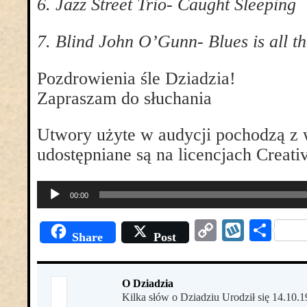
6. Jazz Street Trio- Caught Sleeping
7. Blind John O’Gunn- Blues is all th
Pozdrowienia śle Dziadzia!
Zapraszam do słuchania
Utwory użyte w audycji pochodzą z
udostępniane są na licencjach Creat
Odtwarzacz
00:00
plików
dźwiękowych
Copy
Wyko
Pod
Share
Post
Link
się
O Dziadzia
Kilka słów o Dziadziu Urodził się 14.10.