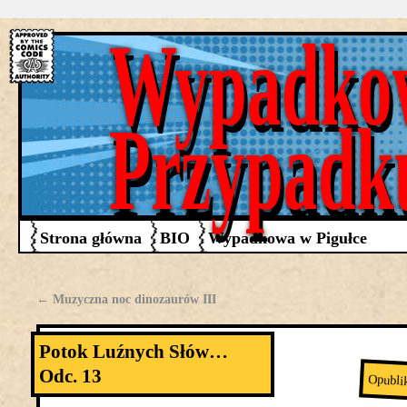
Wypadko
Przypadk
Strona główna
BIO
Wypadkowa w Pigułce
←
Muzyczna noc dinozaurów III
Potok Luźnych Słów…
Odc. 13
Opubli