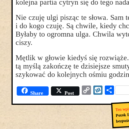
kolejna partia cytryn się do tego nada
Nie czuję ulgi pisząc te słowa. Sam 
i do kogo czuję. Są chwile, kiedy ch
Byłaby to ogromna ulga. Chwila wytc
ciszy.
Mętlik w głowie kiedyś się rozwiąże.
tą myślą zakończę te dzisiejsze smuty
szykować do kolejnych ośmiu godzin 
Copy
Wyko
Pod
Share
Post
Link
się
Ten wpi
Potok 
bezpoś