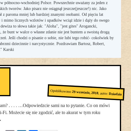
 w północno-wschodniej Polsce. Powszechnie uważany za jeden z
kich tworów. Jako pisarz nie osiągnął jeszcze(jeszcze!) nic. Jako
 z paroma mniej lub bardziej znanymi osobami. Od pięciu lat
ł i mimo licznych wzlotów i upadków wciąż idzie i dąży do swego
 dewiza to słowa takie jak: "Aloha", "jest gites" Arogancki,
 że bunt w walce o własne zdanie nie jest buntem a swoistą drogą
eń. Jeśli chodzi o pisanie o sobie, nie lubi tego robić- cokolwiek by
 zabrzmi dziecinnie i narcystycznie. Pozdrawiam Bartosz, Robert,
" Karski
Opublikowano
29 września, 2018
,
autor:
Dziadzia
m? . . . . …Odpowiedzcie sami na to pytanie. Co on mówi
-Fi. Możecie się nie zgodzić, ale to akurat w tym roku
→