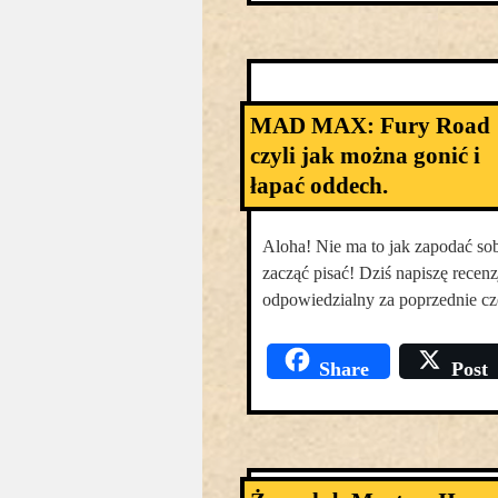
MAD MAX: Fury Road
czyli jak można gonić i
łapać oddech.
Aloha! Nie ma to jak zapodać so
zacząć pisać! Dziś napiszę recen
odpowiedzialny za poprzednie c
Share
Post