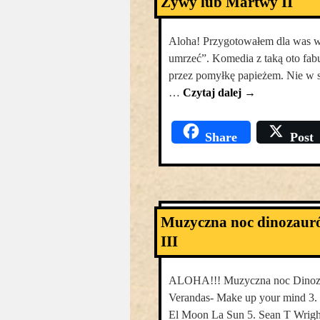
Żywy lub Martwy II
Aloha! Przygotowałem dla was w 
umrzeć”. Komedia z taką oto fabu
przez pomyłkę papieżem. Nie w
…
Czytaj dalej
→
Share
Post
Muzyczna noc dinozaur
III
ALOHA!!! Muzyczna noc Dinozaur
Verandas- Make up your mind 3.
El Moon La Sun 5. Sean T Wright