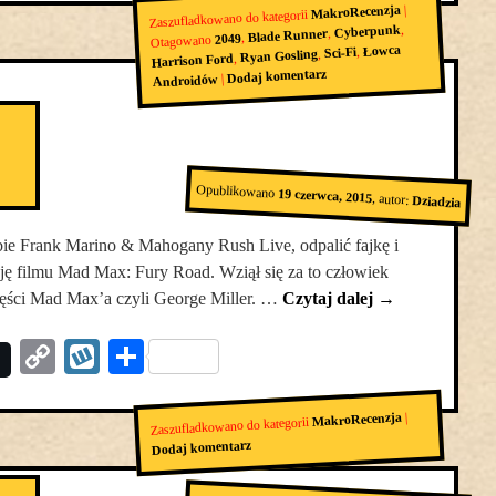
|
MakroRecenzja
Zaszufladkowano do kategorii
,
Cyberpunk
,
Blade Runner
,
2049
Otagowano
Łowca
,
Sci-Fi
,
Ryan Gosling
,
Harrison Ford
Dodaj komentarz
|
Androidów
Opublikowano
19 czerwca, 2015
,
autor:
Dziadzia
bie Frank Marino & Mahogany Rush Live, odpalić fajkę i
zję filmu Mad Max: Fury Road. Wziął się za to człowiek
zęści Mad Max’a czyli George Miller. …
Czytaj dalej
→
Copy
Wykop
Podziel
Link
się
|
MakroRecenzja
Zaszufladkowano do kategorii
Dodaj komentarz