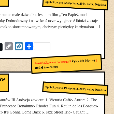
Opublikowano
22 stycznia, 2015
,
autor:
Dziadzia
sumie małe dziwadło. Jest nim film „Ten Papież musi
łą: Dobroduszny i na wskroś uczciwy ojciec Albinizi zostaje
 smak to skorumpowanym, chciwym pieniędzy kardynałom… I
Copy
Wykop
Podziel
Link
się
|
Żywy lub Martwy
Zaszufladkowano do kategorii
Dodaj komentarz
ów
Opublikowano
19 stycznia, 2015
,
autor:
Dziadzia
ów III Audycja zawiera: 1. Victoria Caffe- Aurora 2. The
 Francesco Bonalume- Rhodes Fun 4. Raulin de los Bosques-
- It’s Gonna Come Back 6. Jazz Street Trio- Caught …