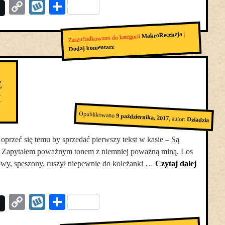
Copy
Wykop
Podziel
Link
się
|
MakroRecenzja
Zaszufladkowano do kategorii
Dodaj komentarz
E
H
Opublikowano
9 października, 2017
,
autor:
Dziadzia
oprzeć się temu by sprzedać pierwszy tekst w kasie – Są
- Zapytałem poważnym tonem z niemniej poważną miną. Los
Nowy, speszony, ruszył niepewnie do koleżanki …
Czytaj dalej
Copy
Wykop
Podziel
Link
się