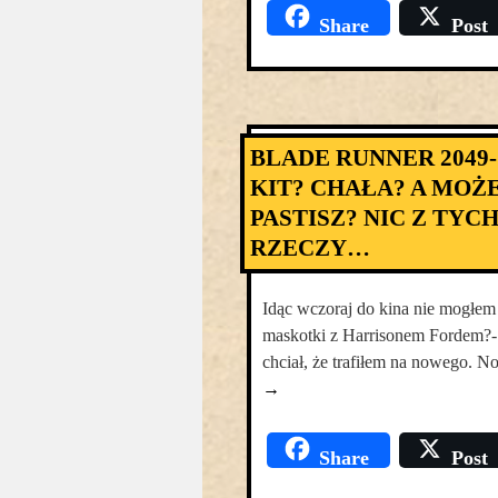
Share
Post
BLADE RUNNER 2049-
KIT? CHAŁA? A MOŻ
PASTISZ? NIC Z TYC
RZECZY…
Idąc wczoraj do kina nie mogłem 
maskotki z Harrisonem Fordem?
chciał, że trafiłem na nowego. 
→
Share
Post