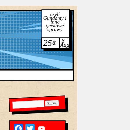
czyli
Gundamy i
inne
geekowe
sprawy
6
25¢
Aug
Facebook
Twitter
YouTube