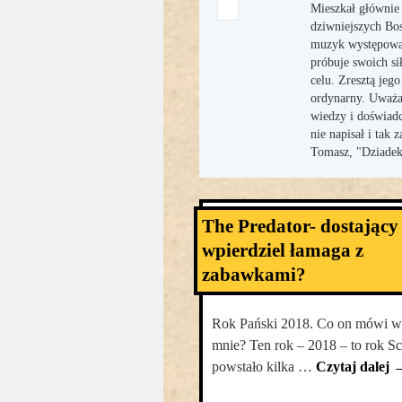
Mieszkał głównie
dziwniejszych Bos
muzyk występował
próbuje swoich si
celu. Zresztą jego
ordynarny. Uważa,
wiedzy i doświadcz
nie napisał i tak
Tomasz, "Dziadek
The Predator- dostający
wpierdziel łamaga z
zabawkami?
Rok Pański 2018. Co on mówi wa
mnie? Ten rok – 2018 – to rok Sci
powstało kilka …
Czytaj dalej