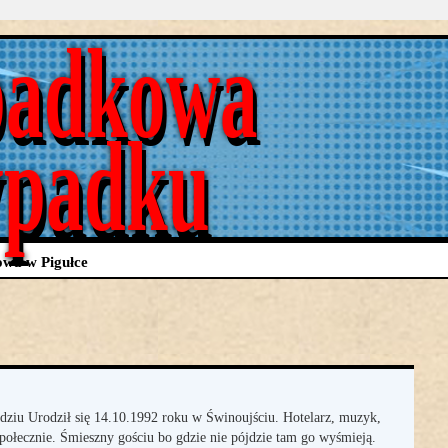
adkowa
ypadku
wa w Pigułce
dziu Urodził się 14.10.1992 roku w Świnoujściu. Hotelarz, muzyk,
połecznie. Śmieszny gościu bo gdzie nie pójdzie tam go wyśmieją.