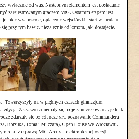
zależy wyłącznie od was. Następnym elementem jest posiadanie
być zarejestrowanym graczem MtG. Ostatnim etapem jest
uje takie wydarzenie, opłacenie wejściówki i start w turnieju.
się przy tym bawić, niezależnie od łomotu, jaki dostajecie.
ia. Towarzyszyły mi w pięknych czasach gimnazjum.
 edycja. Z czasem zmieniały się moje zainteresowania, jednak
 drodze zdarzały się pojedyncze gry, poznawanie Commandera
a, Borsuka, Toma i Milczara), Open House we Wrocławiu.
tym roku za sprawą MtG Areny – elektronicznej wersji