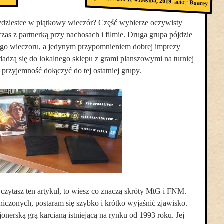
11 września, 2019
,
autor:
Buarey
ydziestce w piątkowy wieczór? Część wybierze oczywisty
zas z partnerką przy nachosach i filmie. Druga grupa pójdzie
 tego wieczoru, a jedynym przypomnieniem dobrej imprezy
dadzą się do lokalnego sklepu z grami planszowymi na turniej
rzyjemność dołączyć do tej ostatniej grupy.
i czytasz ten artykuł, to wiesz co znaczą skróty MtG i FNM.
iczonych, postaram się szybko i krótko wyjaśnić zjawisko.
onerską grą karcianą istniejącą na rynku od 1993 roku. Jej