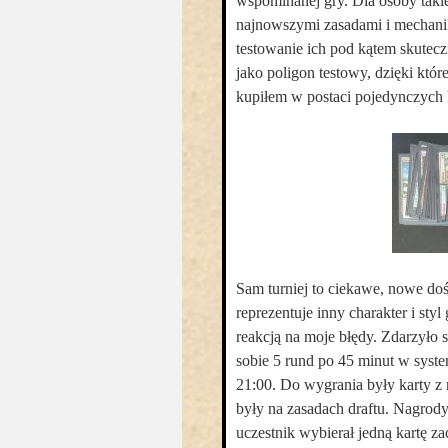
wspominanej gry. Dla osoby takiej
najnowszymi zasadami i mechanik
testowanie ich pod kątem skutec
jako poligon testowy, dzięki któ
kupiłem w postaci pojedynczych 
Sam turniej to ciekawe, nowe do
reprezentuje inny charakter i sty
reakcją na moje błędy. Zdarzyło s
sobie 5 rund po 45 minut w syst
21:00. Do wygrania były karty z
były na zasadach draftu. Nagrody
uczestnik wybierał jedną kartę z