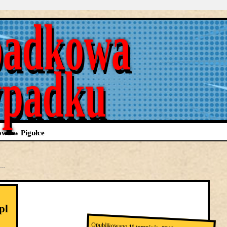
adkowa
ypadku
wa w Pigułce
j…
pl
Opublikowano