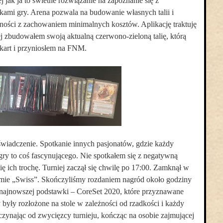
 jak ja to świetne rozwiązanie na zapoznanie się z
ami gry. Arena pozwala na budowanie własnych talii i
zności z zachowaniem minimalnych kosztów. Aplikację traktuję
rej zbudowałem swoją aktualną czerwono-zieloną talię, którą
kart i przyniosłem na FNM.
świadczenie. Spotkanie innych pasjonatów, gdzie każdy
l gry to coś fascynującego. Nie spotkałem się z negatywną
ię ich trochę. Turniej zaczął się chwilę po 17:00. Zamknął w
emie „Swiss”. Skończyliśmy rozdaniem nagród około godziny
 najnowszej podstawki – CoreSet 2020, które przyznawane
 były rozłożone na stole w zależności od rzadkości i każdy
aczynając od zwycięzcy turnieju, kończąc na osobie zajmującej