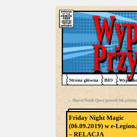
Wyp
Prz
Strona główna
BIO
Wypadko
←
Marvel Puzzle Quest (ponad) rok późnie
Friday Night Magic
(06.09.2019) w e-Legion.
– RELACJA