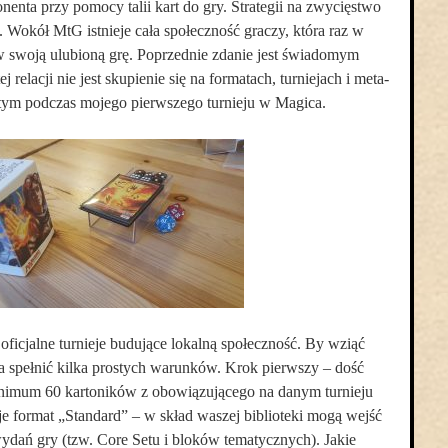
nenta przy pomocy talii kart do gry. Strategii na zwycięstwo
. Wokół MtG istnieje cała społeczność graczy, która raz w
 w swoją ulubioną grę. Poprzednie zdanie jest świadomym
relacji nie jest skupienie się na formatach, turniejach i meta-
tym podczas mojego pierwszego turnieju w Magica.
oficjalne turnieje budujące lokalną społeczność. By wziąć
a spełnić kilka prostych warunków. Krok pierwszy – dość
nimum 60 kartoników z obowiązującego na danym turnieju
e format „Standard” – w skład waszej biblioteki mogą wejść
ydań gry (tzw. Core Setu i bloków tematycznych). Jakie