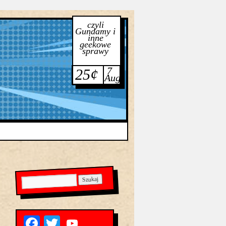
czyli
Gundamy i
inne
geekowe
sprawy
7
25¢
Aug
Facebook
Twitter
YouTube