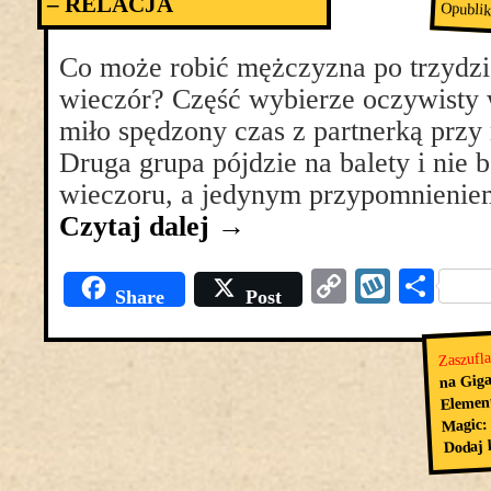
– RELACJA
Opubli
Co może robić mężczyzna po trzydzi
wieczór? Część wybierze oczywisty w
miło spędzony czas z partnerką przy 
Druga grupa pójdzie na balety i nie 
wieczoru, a jedynym przypomnienie
Czytaj dalej
→
Copy
Wyko
Pod
Share
Post
Link
się
Zaszufl
na Giga
Elemen
Magic:
Dodaj 