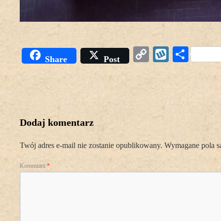
Copy
Wykop
Podz
Share
Post
Link
się
Dodaj komentarz
Twój adres e-mail nie zostanie opublikowany.
Wymagane pola s
Komentarz
*