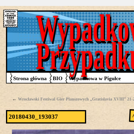
Wypadko
Przypadk
Strona główna
BIO
Wypadkowa w Pigułce
←
Wrocławski Festiwal Gier Planszowych „Gratislavia XVIII” 21-2
20180430_193037
A