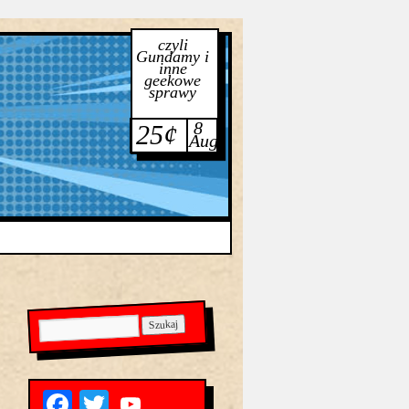
czyli
Gundamy i
inne
geekowe
sprawy
8
25¢
Aug
Facebook
Twitter
YouTube