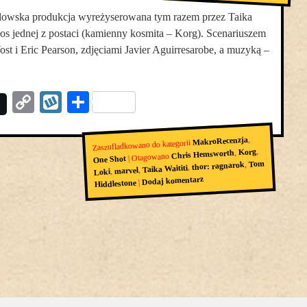
elowska produkcja wyreżyserowana tym razem przez Taika
głos jednej z postaci (kamienny kosmita – Korg). Scenariuszem
 Yost i Eric Pearson, zdjęciami Javier Aguirresarobe, a muzyką –
Copy
Wykop
Podziel
Link
się
,
MakroRecenzja
Zaszufladkowano do kategorii
,
Korg
,
Chris Hemsworth
Otagowano
|
One Shot
Tom
,
thor: ragnarok
,
Taika Waititi
,
marvel
,
Loki
Dodaj komentarz
|
Hiddlestone