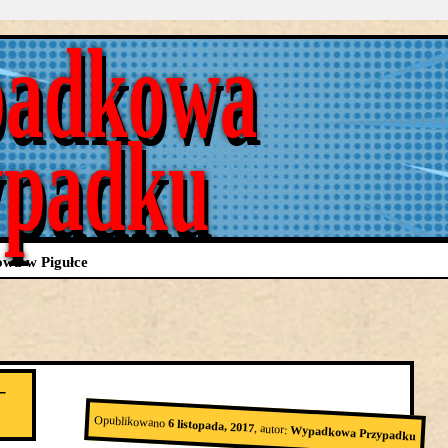
adkowa
ypadku
wa w Pigułce
–
Opublikowano
6 listopada, 2017
,
autor:
Wypadkowa Przypadku