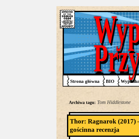
Wyp
Prz
Strona główna
BIO
Wypadko
Tom Hiddlestone
Archiwa tagu:
Thor: Ragnarok (2017) 
gościnna recenzja