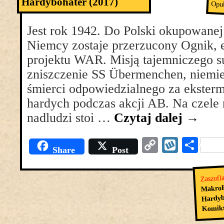
Hardybohater (2017)
Opu
Jest rok 1942. Do Polski okupowanej
Niemcy zostaje przerzucony Ognik, e
projektu WAR. Misją tajemniczego su
zniszczenie SS Übermenchen, niemi
śmierci odpowiedzialnego za eksterm
hardych podczas akcji AB. Na czele 
nadludzi stoi …
Czytaj dalej
→
Copy
Wyko
Pod
Share
Post
Link
się
Zaszufl
MakroR
Hardyb
Komik