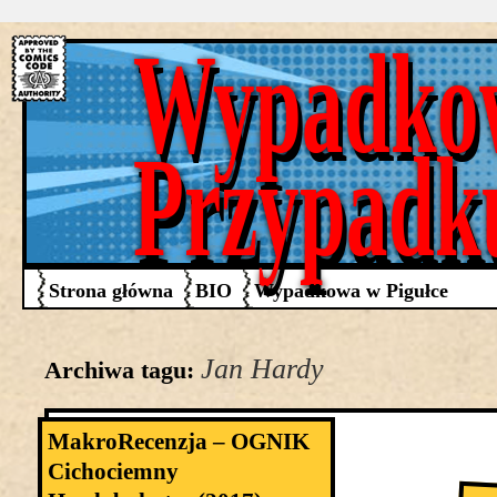
Wypadko
Przypadk
Strona główna
BIO
Wypadkowa w Pigułce
Jan Hardy
Archiwa tagu:
MakroRecenzja – OGNIK
Cichociemny