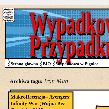
Wypadko
Przypadk
Strona główna
BIO
Wypadkowa w Pigułce
Iron Man
Archiwa tagu:
MakroRecenzja– Avengers:
Infinity War (Wojna Bez