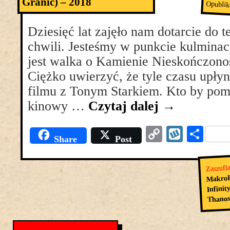
Granic) – 2018
Opubli
Dziesięć lat zajęło nam dotarcie do 
chwili. Jesteśmy w punkcie kulmin
jest walka o Kamienie Nieskończono
Ciężko uwierzyć, że tyle czasu upły
filmu z Tonym Starkiem. Kto by pomy
kinowy …
Czytaj dalej
→
Copy
Wyko
Pod
Share
Post
Link
się
Zaszufl
MakroR
Infinit
Thano