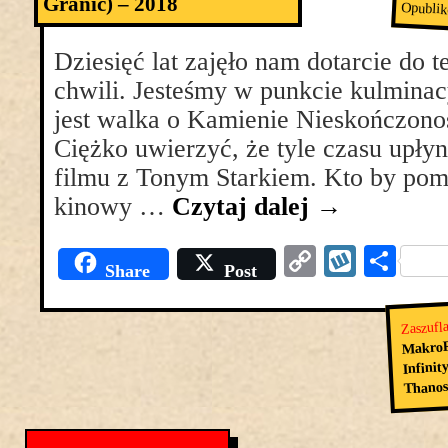
Granic) – 2018
Opubli
Dziesięć lat zajęło nam dotarcie do 
chwili. Jesteśmy w punkcie kulmin
jest walka o Kamienie Nieskończono
Ciężko uwierzyć, że tyle czasu upły
filmu z Tonym Starkiem. Kto by pomy
kinowy …
Czytaj dalej
→
Copy
Wyko
Pod
Share
Post
Link
się
Zaszufl
MakroR
Infinit
Thano