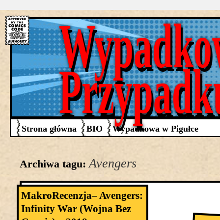
Wypadko
Przypadk
Strona główna
BIO
Wypadkowa w Pigułce
Avengers
Archiwa tagu:
MakroRecenzja– Avengers:
Infinity War (Wojna Bez