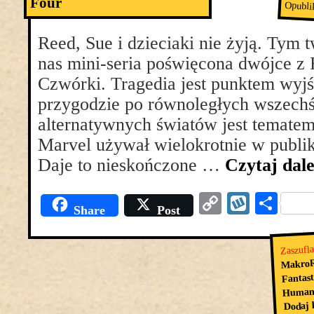
Four
Opubli
Reed, Sue i dzieciaki nie żyją. Tym 
nas mini-seria poświęcona dwójce z 
Czwórki. Tragedia jest punktem wyjś
przygodzie po równoległych wszech
alternatywnych światów jest tematem
Marvel używał wielokrotnie w publ
Daje to nieskończone …
Czytaj dal
Copy
Wyko
Pod
Share
Post
Link
się
Zaszufl
MakroR
Fantast
Human
Dodaj 