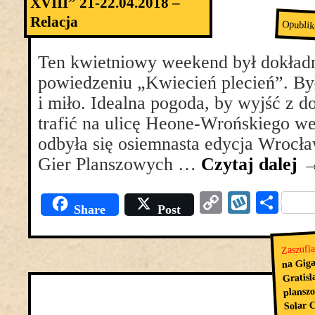
XVIII” 21-22.04.2018 –
Relacja
Opubli
Ten kwietniowy weekend był dokładni
powiedzeniu „Kwiecień plecień”. Był
i miło. Idealna pogoda, by wyjść z d
trafić na ulicę Heone-Wrońskiego w
odbyła się osiemnasta edycja Wrocła
Gier Planszowych …
Czytaj dalej
Copy
Wyko
Pod
Share
Post
Link
się
Zaszufl
na Giga
Gratisl
plansz
Solar C