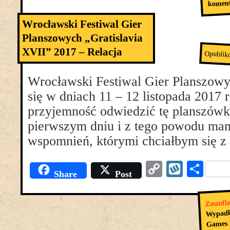
komen
Wrocławski Festiwal Gier
Planszowych „Gratislavia
XVII” 2017 – Relacja
Opublik
Wrocławski Festiwal Gier Planszowy
się w dniach 11 – 12 listopada 2017
przyjemność odwiedzić tę planszówk
pierwszym dniu i z tego powodu mam
wspomnień, którymi chciałbym się z 
Copy
Wyko
Pod
Share
Post
Link
się
Zaszufl
Wypadk
Games 