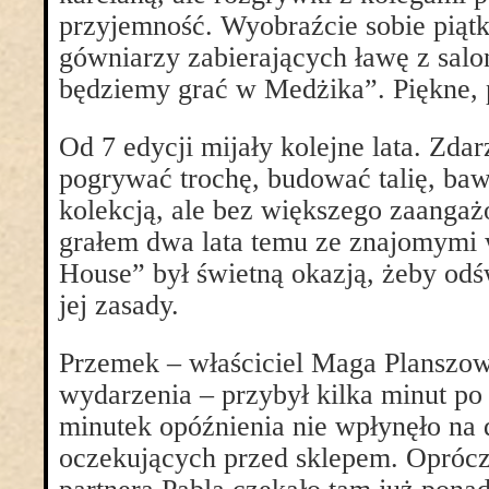
przyjemność. Wyobraźcie sobie piątk
gówniarzy zabierających ławę z sal
będziemy grać w Medżika”. Piękne, p
Od 7 edycji mijały kolejne lata. Zdar
pogrywać trochę, budować talię, baw
kolekcją, ale bez większego zaangaż
grałem dwa lata temu ze znajomymi
House” był świetną okazją, żeby odśw
jej zasady.
Przemek – właściciel Maga Planszow
wydarzenia – przybył kilka minut po 
minutek opóźnienia nie wpłynęło na 
oczekujących przed sklepem. Oprócz m