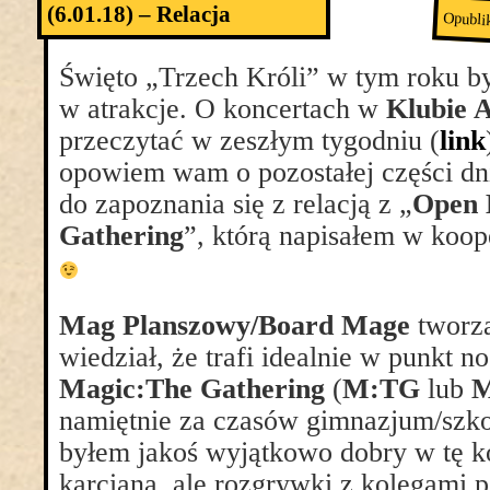
(6.01.18) – Relacja
Opubli
Święto „Trzech Króli” w tym roku by
w atrakcje. O koncertach w
Klubie 
przeczytać w zeszłym tygodniu (
link
opowiem wam o pozostałej części dn
do zapoznania się z relacją z „
Open 
Gathering
”, którą napisałem w koope
Mag Planszowy/Board Mage
tworzą
wiedział, że trafi idealnie w punkt no
Magic:The Gathering
(
M:TG
lub
namiętnie za czasów gimnazjum/szkoł
byłem jakoś wyjątkowo dobry w tę k
karcianą, ale rozgrywki z kolegami p