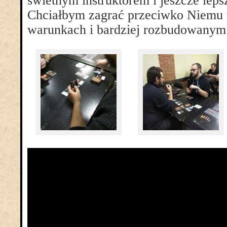
świetnym instruktorem i jeszcze lep
Chciałbym zagrać przeciwko Niemu
warunkach i bardziej rozbudowanym