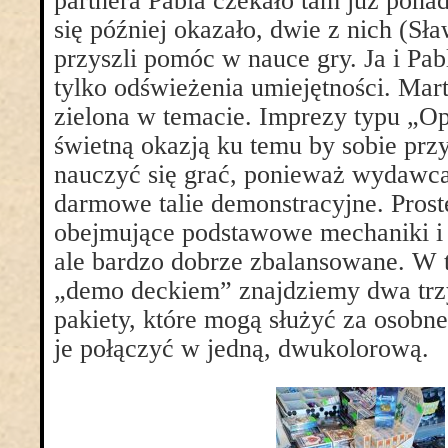
partnera Pabla czekało tam już ponad
się później okazało, dwie z nich (Sł
przyszli pomóc w nauce gry. Ja i P
tylko odświeżenia umiejętności. Mart
zielona w temacie. Imprezy typu „O
świetną okazją ku temu by sobie prz
nauczyć się grać, ponieważ wydawc
darmowe talie demonstracyjne. Prost
obejmujące podstawowe mechaniki i 
ale bardzo dobrze zbalansowane. W 
„demo deckiem” znajdziemy dwa trz
pakiety, które mogą służyć za osobn
je połączyć w jedną, dwukolorową.