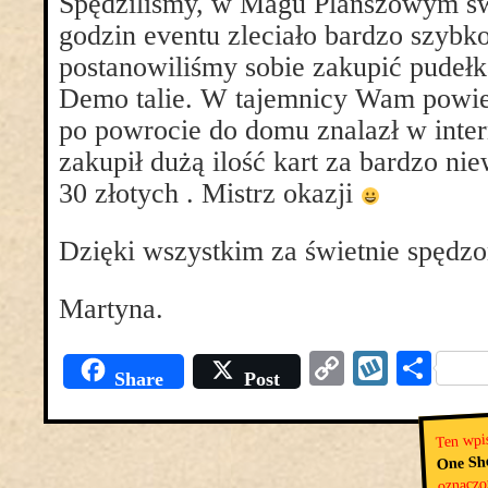
Spędziliśmy, w Magu Planszowym św
godzin eventu zleciało bardzo szybk
postanowiliśmy sobie zakupić pudełka
Demo talie. W tajemnicy Wam powie
po powrocie do domu znalazł w inter
zakupił dużą ilość kart za bardzo ni
30 złotych . Mistrz okazji
Dzięki wszystkim za świetnie spędzo
Martyna.
Copy
Wyko
Pod
Share
Post
Link
się
Ten wpis
One Sh
oznaczo