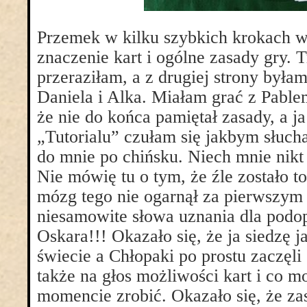
Przemek w kilku szybkich krokach w
znaczenie kart i ogólne zasady gry. T
przeraziłam, a z drugiej strony była
Daniela i Alka. Miałam grać z Pablem
że nie do końca pamiętał zasady, a j
„Tutorialu” czułam się jakbym słuch
do mnie po chińsku. Niech mnie nik
Nie mówię tu o tym, że źle zostało t
mózg tego nie ogarnął za pierwszym 
niesamowite słowa uznania dla podo
Oskara!!! Okazało się, że ja siedzę 
świecie a Chłopaki po prostu zaczęli
także na głos możliwości kart i co 
momencie zrobić. Okazało się, że za