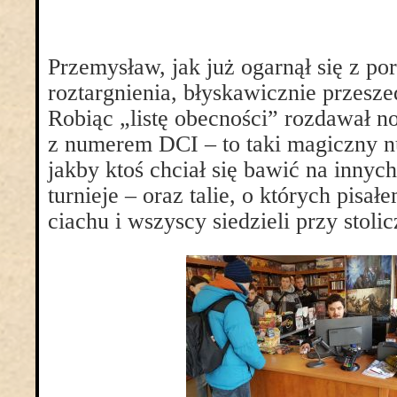
Przemysław, jak już ogarnął się z po
roztargnienia, błyskawicznie przeszed
Robiąc „listę obecności” rozdawał 
z numerem DCI – to taki magiczny n
jakby ktoś chciał się bawić na innyc
turnieje – oraz talie, o których pisa
ciachu i wszyscy siedzieli przy stoli