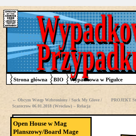
Wypadko
Przypadk
Strona główna
BIO
Wypadkowa w Pigułce
←
Obcym Wstęp Wzbroniony / Suck My Glove /
PROJEKT Str
Scarecrow 06.01.2018 (Wrocław) – Relacja
Open House w Mag
Planszowy/Board Mage