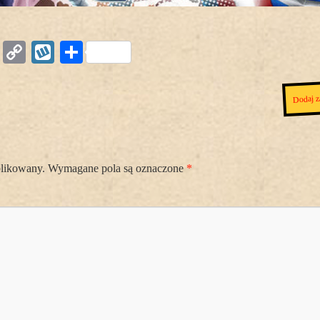
Copy
Wykop
Podziel
Link
się
Dodaj z
blikowany.
Wymagane pola są oznaczone
*