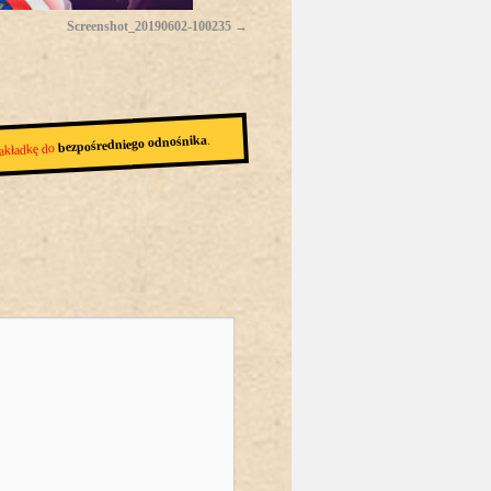
Screenshot_20190602-100235
.
bezpośredniego odnośnika
akładkę do