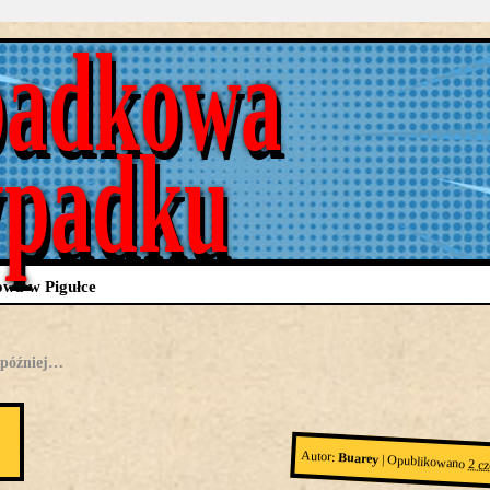
adkowa
ypadku
wa w Pigułce
 później…
Autor:
Buarey
|
Opublikowano
2 c