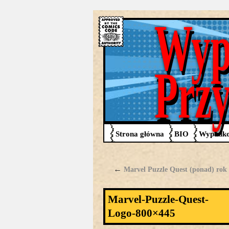
Wyp
Prz
Strona główna
BIO
Wypadko
←
Marvel Puzzle Quest (ponad) rok
Marvel-Puzzle-Quest-
Logo-800×445