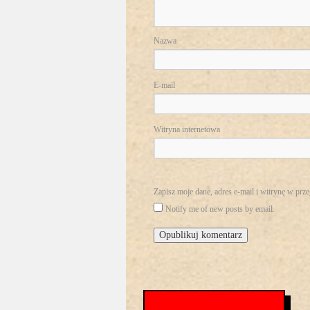
Nazwa
E-mail
Witryna internetowa
Zapisz moje dane, adres e-mail i witrynę w prz
Notify me of new posts by email.