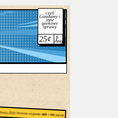
czyli
Gundamy i
inne
geekowe
sprawy
6
25¢
Aug
zerwca, 2019
|
Rozmiar oryginału:
800 × 445
pikseli