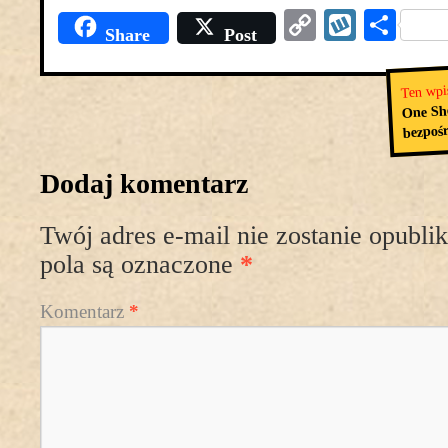
Copy
Wyko
Pod
Share
Post
Link
się
Ten wpi
One Sh
bezpoś
Dodaj komentarz
Twój adres e-mail nie zostanie opubli
pola są oznaczone
*
Komentarz
*