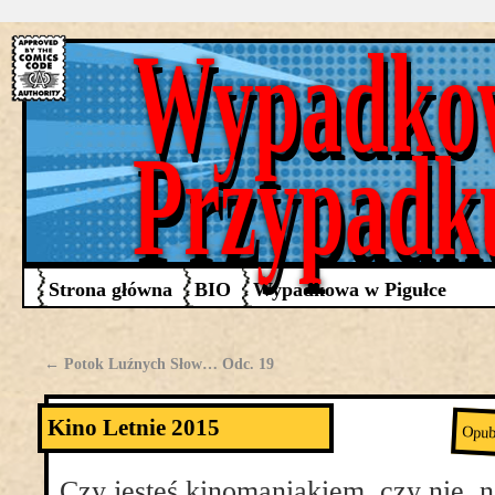
Wypadko
Przypadk
Strona główna
BIO
Wypadkowa w Pigułce
←
Potok Luźnych Słow… Odc. 19
Kino Letnie 2015
Opub
Czy jesteś kinomaniakiem, czy nie, 