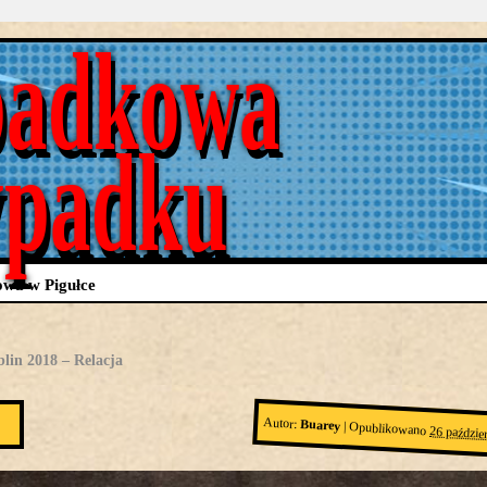
adkowa
ypadku
wa w Pigułce
in 2018 – Relacja
Autor:
Buarey
|
Opublikowano
26 paździe