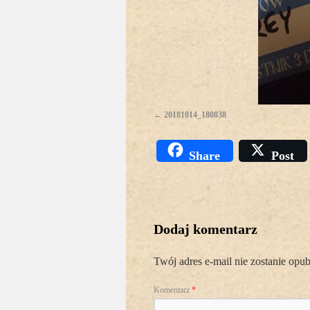
20181014_180838
Share
Post
Dodaj komentarz
Twój adres e-mail nie zostanie opu
Komentarz
*