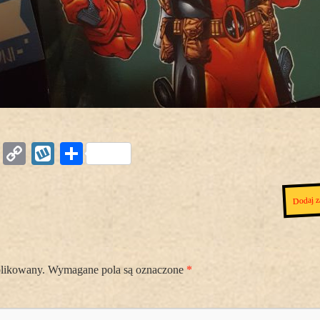
Copy
Wykop
Podziel
Link
się
Dodaj z
blikowany.
Wymagane pola są oznaczone
*