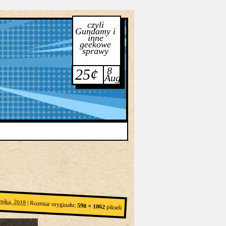
czyli
Gundamy i
inne
geekowe
sprawy
8
25¢
Aug
rnika, 2018
|
Rozmiar oryginału:
598 × 1062
pikseli