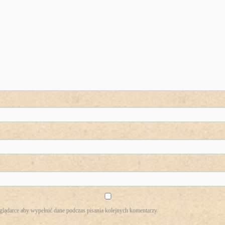
eglądarce aby wypełnić dane podczas pisania kolejnych komentarzy.