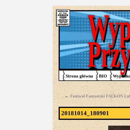
Wyp
Prz
Strona główna
BIO
Wypadko
←
Festiwal Fantastyki FALKON Lubl
20181014_180901