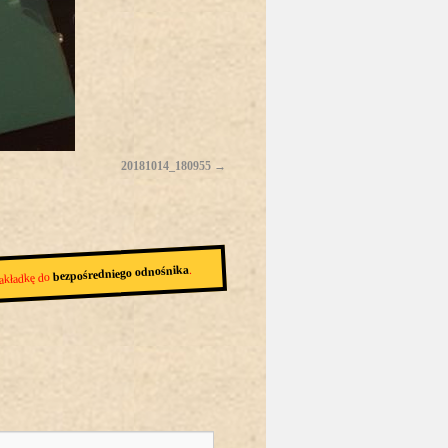
20181014_180955
.
bezpośredniego odnośnika
akładkę do