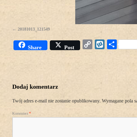
20181013_121549
Copy
Wykop
Podz
Share
Post
Link
się
Dodaj komentarz
Twój adres e-mail nie zostanie opublikowany.
Wymagane pola s
Komentarz
*