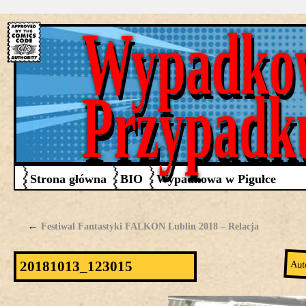
Wypadko
Przypadk
Strona główna
BIO
Wypadkowa w Pigułce
←
Festiwal Fantastyki FALKON Lublin 2018 – Relacja
20181013_123015
Aut