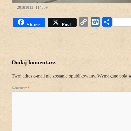
20181013_114359
Copy
Wykop
Podz
Share
Post
Link
się
Dodaj komentarz
Twój adres e-mail nie zostanie opublikowany.
Wymagane pola s
Komentarz
*