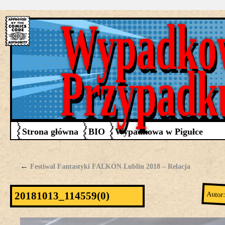
Wypadko
Przypadk
Strona główna
BIO
Wypadkowa w Pigułce
←
Festiwal Fantastyki FALKON Lublin 2018 – Relacja
Autor
20181013_114559(0)