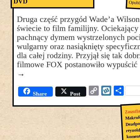
DVD
Opubl
Druga część przygód Wade’a Wilso
świecie to film familijny. Ociekający
pachnący dymem wystrzelonych poci
wulgarny oraz nasiąknięty specyfi
dla całej rodziny. Przyjął się tak dobr
filmowe FOX postanowiło wypuści
→
Copy
Wyko
Pod
Share
Post
Link
się
Zaszufl
MakroR
Deadpo
reynol
koment