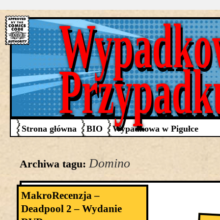
Wypadko
Przypadk
Strona główna
BIO
Wypadkowa w Pigułce
Domino
Archiwa tagu:
MakroRecenzja –
Deadpool 2 – Wydanie