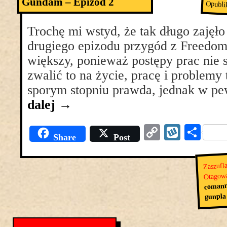
Gundam – Epizod 2
Opubli
Trochę mi wstyd, że tak długo zajęł
drugiego epizodu przygód z Freedom
większy, ponieważ postępy prac nie
zwalić to na życie, pracę i problemy 
sporym stopniu prawda, jednak w
dalej
→
Copy
Wyko
Pod
Share
Post
Link
się
Zaszufl
Otagow
comann
gunpla