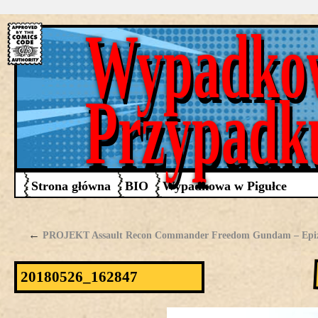
Wypadko
Przypadk
Strona główna
BIO
Wypadkowa w Pigułce
←
PROJEKT Assault Recon Commander Freedom Gundam – Epi
20180526_162847