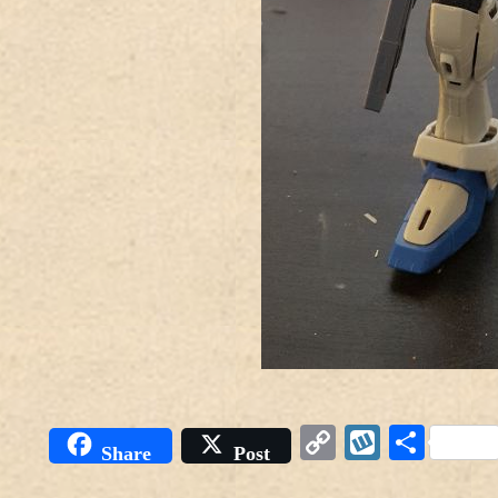
Copy
Wykop
Podz
Share
Post
Link
się