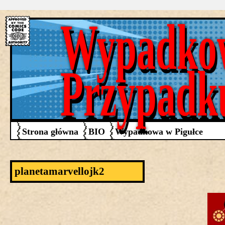
Wypadko
Przypadk
Strona główna
BIO
Wypadkowa w Pigułce
planetamarvellojk2