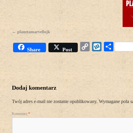
planetamarvellojk
Copy
Wykop
Podz
Share
Post
Link
się
Dodaj komentarz
Twój adres e-mail nie zostanie opublikowany.
Wymagane pola s
Komentarz
*