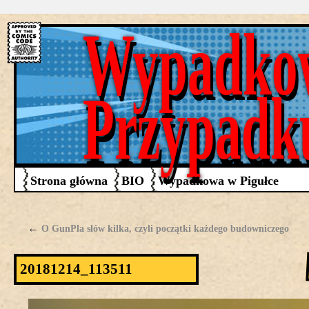
Wypadko
Przypadk
Strona główna
BIO
Wypadkowa w Pigułce
←
O GunPla słów kilka, czyli początki każdego budowniczego
20181214_113511