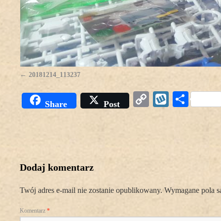
20181214_113237
Copy
Wykop
Podz
Share
Post
Link
się
Dodaj komentarz
Twój adres e-mail nie zostanie opublikowany.
Wymagane pola s
Komentarz
*