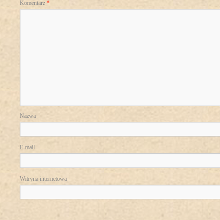
Komentarz
*
Nazwa
E-mail
Witryna internetowa