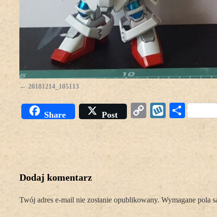
20181214_105113
Copy
Wykop
Podz
Share
Post
Link
się
Dodaj komentarz
Twój adres e-mail nie zostanie opublikowany.
Wymagane pola s