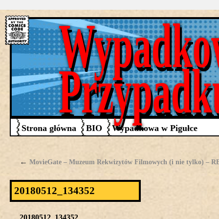
Wypadko
Przypadk
Strona główna
BIO
Wypadkowa w Pigułce
←
MovieGate – Muzeum Rekwizytów Filmowych (i nie tylko) – 
20180512_134352
20180512_134352