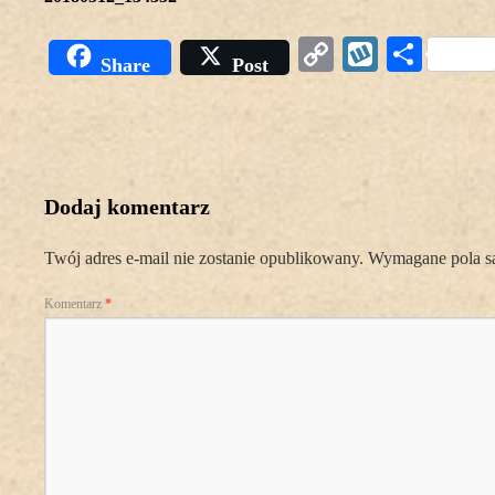
Copy
Wykop
Podz
Share
Post
Link
się
Dodaj komentarz
Twój adres e-mail nie zostanie opublikowany.
Wymagane pola s
Komentarz
*