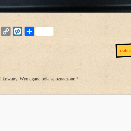
Copy
Wykop
Podziel
Link
się
Dodaj z
blikowany.
Wymagane pola są oznaczone
*