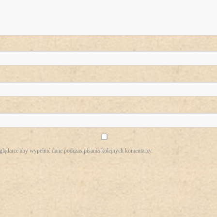
eglądarce aby wypełnić dane podczas pisania kolejnych komentarzy.