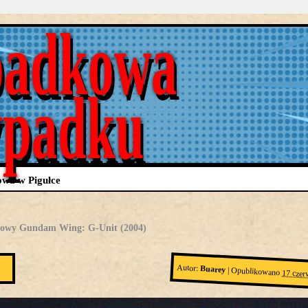
adkowa
ypadku
wa w Pigułce
owy Gundam Wing: G-Unit (2004)
Autor:
Buarey
|
Opublikowano
17 czer