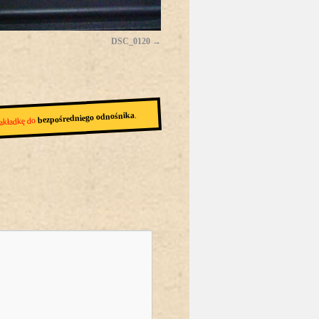
DSC_0120
.
bezpośredniego odnośnika
akładkę do