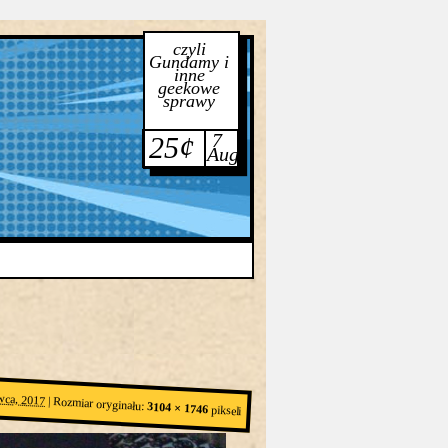
czyli
Gundamy i
inne
geekowe
sprawy
7
25¢
Aug
wca, 2017
|
Rozmiar oryginału:
3104 × 1746
pikseli