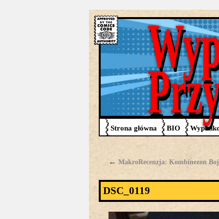
Wyp
Prz
Strona główna
BIO
Wypadko
←
MakroRecenzja: Kombinezon Boj
DSC_0119