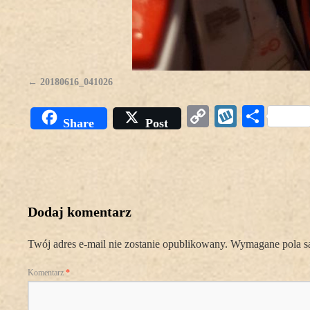
20180616_041026
Copy
Wykop
Podz
Share
Post
Link
się
Dodaj komentarz
Twój adres e-mail nie zostanie opublikowany.
Wymagane pola s
Komentarz
*