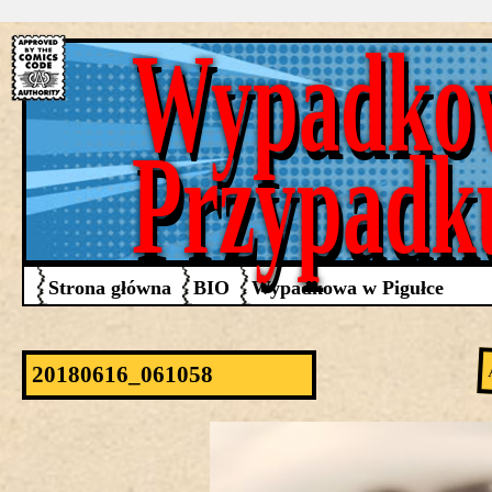
Wypadko
Przypadk
Strona główna
BIO
Wypadkowa w Pigułce
20180616_061058