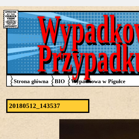
Wypadko
Przypadk
Strona główna
BIO
Wypadkowa w Pigułce
20180512_143537