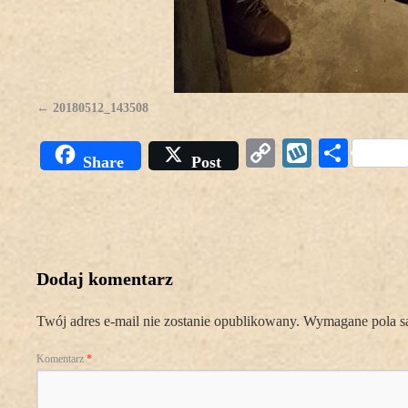
20180512_143508
Copy
Wykop
Podz
Share
Post
Link
się
Dodaj komentarz
Twój adres e-mail nie zostanie opublikowany.
Wymagane pola s
Komentarz
*