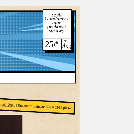
czyli
Gundamy i
inne
geekowe
sprawy
7
25¢
Aug
maja, 2018
|
Rozmiar oryginału:
598 × 1062
pikseli