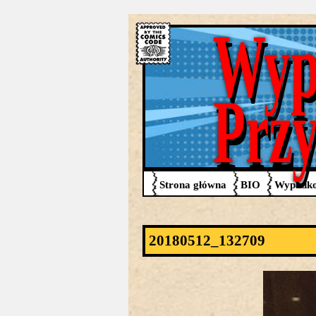
Wyp
Prz
Strona główna
BIO
Wypadko
20180512_132709