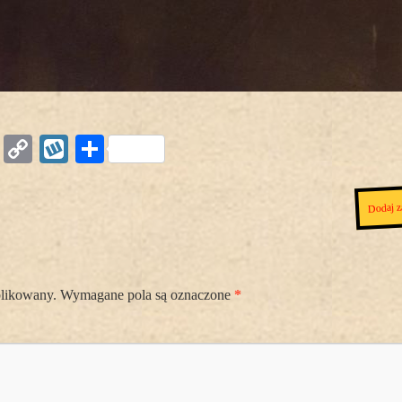
Copy
Wykop
Podziel
Link
się
Dodaj z
blikowany.
Wymagane pola są oznaczone
*