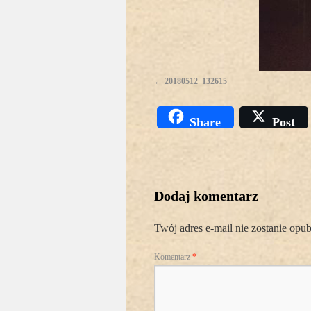
20180512_132615
Share
Post
Dodaj komentarz
Twój adres e-mail nie zostanie opu
Komentarz
*