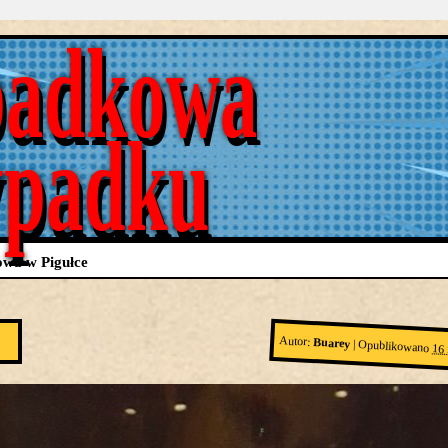
adkowa
ypadku
wa w Pigułce
Autor:
Buarey
|
Opublikowano
16 