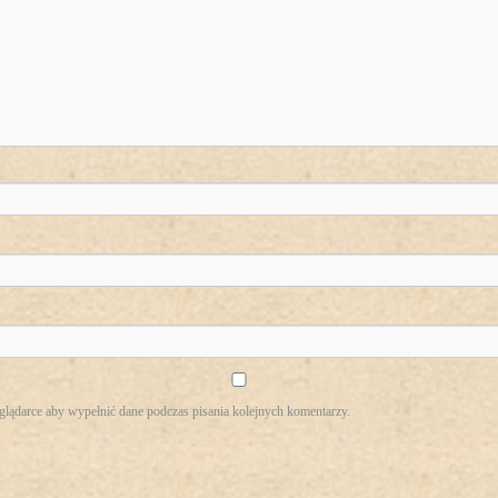
eglądarce aby wypełnić dane podczas pisania kolejnych komentarzy.