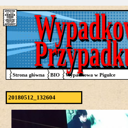
Wypadko
Przypadk
Strona główna
BIO
Wypadkowa w Pigułce
20180512_132604