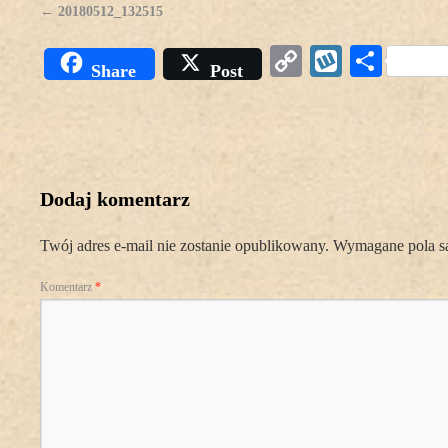
20180512_132515
Copy
Wykop
Podz
Share
Post
Link
się
Dodaj komentarz
Twój adres e-mail nie zostanie opublikowany.
Wymagane pola s
Komentarz
*