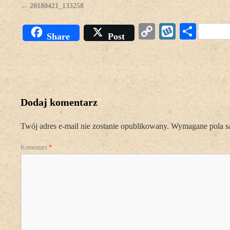
20180421_133258
Copy
Wykop
Podz
Share
Post
Link
się
Dodaj komentarz
Twój adres e-mail nie zostanie opublikowany.
Wymagane pola s
Komentarz
*