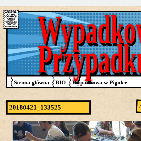
Wypadko
Przypadk
Strona główna
BIO
Wypadkowa w Pigułce
20180421_133525
A